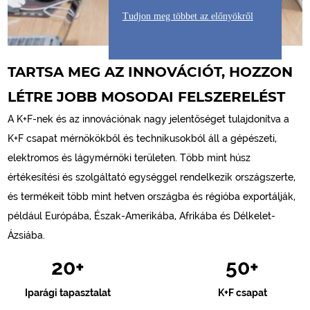
Tudjon meg többet az előnyökről
TARTSA MEG AZ INNOVÁCIÓT, HOZZON
LÉTRE JOBB MOSODAI FELSZERELÉST
A K+F-nek és az innovációnak nagy jelentőséget tulajdonítva a
K+F csapat mérnökökből és technikusokból áll a gépészeti,
elektromos és lágymérnöki területen. Több mint húsz
értékesítési és szolgáltató egységgel rendelkezik országszerte,
és termékeit több mint hetven országba és régióba exportálják,
például Európába, Észak-Amerikába, Afrikába és Délkelet-
Ázsiába.
20
+
50
+
Iparági tapasztalat
K+F csapat