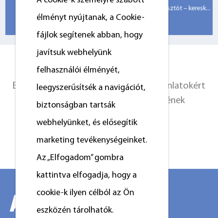
A cookie-k személyre szabott
azonban egy jelentős energiafogyasztót – keresk...
élményt nyújtanak, a Cookie-
fájlok segítenek abban, hogy
javítsuk webhelyünk
KAPCSOLATOT
felhasználói élményét,
Exkluzív ajánlatokért és legfrissebb ajánlatokért
leegyszerűsítsék a navigációt,
regisztráljon az alábbi e-mail címének
biztonságban tartsák
megadásával.
webhelyünket, és elősegítik
marketing tevékenységeinket.
Vegye fel a kapcsolatot
Az „Elfogadom” gombra
kattintva elfogadja, hogy a
cookie-k ilyen célból az Ön
eszközén tárolhatók.