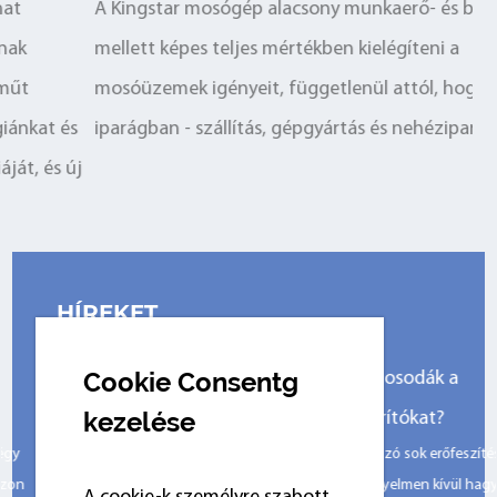
A Kingstar mosógép alacsony munkaerő- és biztonság
A
mellett képes teljes mértékben kielégíteni a
k
mosóüzemek igényeit, függetlenül attól, hogy milyen
i
iparágban - szállítás, gépgyártás és nehézipar.
i
j
HÍREKET
2026-07-30
Cookie Consentg
Hogyan választhatják ki a mosodák a
kezelése
megfelelő kereskedelmi szárítókat?
A beállításkor mosodák , sok vállalkozó sok erőfeszítést
fordít a mosógép kiválasztására. Figyelmen kívül hagynak