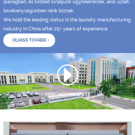
iparágban, és többet kínáljunk ügyfeleinknek, akik üzleti
tevékenységükben ránk bíznak.
We hold the leading status in the laundry manufacturing
industry in China after 25+ years of experience.
OLVASS TOVÁBB
VIDEÓ MEGTEKINTÉSE